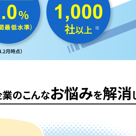
お悩み
解消
企業の
こんな
を