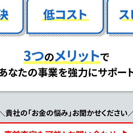
3つ
メリット
の
で
あなたの事業を強力にサポー
＼貴社の「お金の悩み」お聞かせください